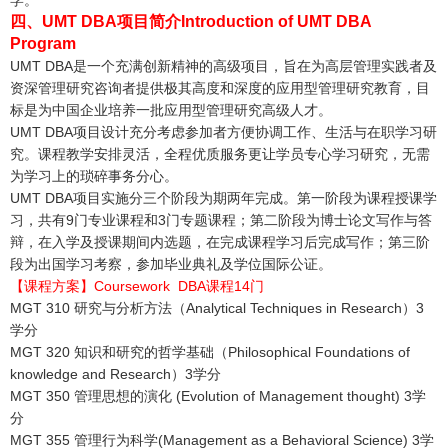
四、UMT DBA项目简介Introduction of UMT DBA
Program
UMT DBA是一个充满创新精神的高级项目，旨在为高层管理实践者及
资深管理研究咨询者提供极其高度和深度的应用型管理研究教育，目
标是为中国企业培养一批应用型管理研究高级人才。
UMT DBA项目设计充分考虑参加者方便协调工作、生活与在职学习研
究。课程教学安排灵活，全程优质服务更让学员专心学习研究，无需
为学习上的琐碎事务分心。
UMT DBA项目实施分三个阶段为期两年完成。第一阶段为课程授课学
习，共有9门专业课程和3门专题课程；第二阶段为博士论文写作与答
辩，在入学及授课期间内选题，在完成课程学习后完成写作；第三阶
段为出国学习考察，参加毕业典礼及学位国际公证。
【课程方案】Coursework DBA课程14门
MGT 310 研究与分析方法（Analytical Techniques in Research）3
学分
MGT 320 知识和研究的哲学基础（Philosophical Foundations of
knowledge and Research）3学分
MGT 350 管理思想的演化 (Evolution of Management thought) 3学
分
MGT 355 管理行为科学(Management as a Behavioral Science) 3学