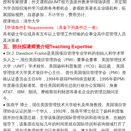
授和专家授课；外文课程由UMT校方选派外教来华现场讲授，并定期
为学员组织海外学习或商务考察机会，参观欧美著名企业级机构，拓
展国际视野。自愿参加，不计学分，费用另计。
授课地点：清华大学
【申请条件】Requirements （具备下列条件之一者）
具有硕士学位或具有五年以上管理工作经验的企事业高中层管理人员
及决策者；
五、部分拟请师资介绍Teaching Expertise
● Dr.J. Davidson Frame是美国项目管理专业学科的创始人和学术带
头人之一,现任美国项目管理协会（PMI）董事会董事、美国管理技术
大学（UMT）学术校长、美国扬科利普集团（YCG）副总裁 、美国
管理技术大学英才项目中心主任。 曾任美国项目管理学会（PMI）资
格认证委员会主任6年，1994年获得PMI特殊贡献奖，1995年获PMI
年度最佳贡献者奖。曾任美国前两任总统行政办公室顾问，身兼
AT&T、IBM、朗讯、摩根斯坦利财团等著名企业的管理总顾问至
今。
● 陈燕平 博士，现任美国管理技术大学校长及终身教授。美国项目管
理协会认证的第一个华人， 1992年，陈燕平博士创立了扬科利普集
团并担任集团总裁，主管该集团的国际管理培训和咨询业务。在她的
领导下，该集团在短短几年的时间里就在国际培训和咨询领域打开了
局面。现在该集团的客户已发展到英、法、澳大利亚、中国、韩国等