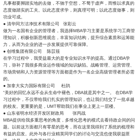
凡事都要脚踏实地的去做，不驰于空想，不骜于虚声，而惟以求真的
态度做踏实的工夫。以此态度求学，则真理可明；以此态度做事，则
功业可成。
● 清华同方洁净技术有限公司 张彩云
做为一名国有企业的管理者，我选择MBA学习主要是系统学习工商管
理知识，积极创新思维观念，丰富知识结构，提升综合素质和运筹能
力，从而为企业的进一步发展提供可靠保障。
● 创维集团有限公司 陈苡筱
在学习过程中，我受益最大的是专业知识水平的提高。通过DBA学
习，弥补了我很多商业运作领域的知识缺陷。战略管理、运营管理、
市场营销和人力资源管理等方面都是作为一名企业高级管理者所必需
的。
● 加拿大实力国际有限公司 杜鹃
“美好的回忆永远不会从生命中褪色，DBA就是其中之一。 在DBA学
习过程中，不仅带给我们扎实的管理知识，也让我们结交了一批卓越
的校友。更重要的是，UMT帮助我们在事业上更上一层楼。
● 山东省明水经济开发区财政局 张丙战
MBA提供给我多重思考的角度，多维化思考的模式去看待政企间的问
题。以前这方面都只有零星的思考，而在这里我得到了系统的梳理和
有益的启发。此外与各行业精英同学们的讨论与交流也使我获益匪