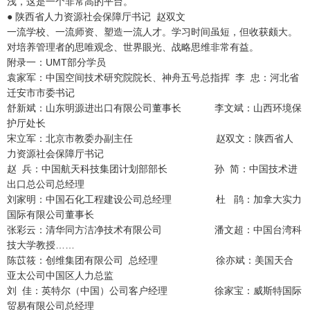
浅，这是一个非常高的平台。
● 陕西省人力资源社会保障厅书记 赵双文
一流学校、一流师资、塑造一流人才。学习时间虽短，但收获颇大。
对培养管理者的思唯观念、世界眼光、战略思维非常有益。
附录一：UMT部分学员
袁家军：中国空间技术研究院院长、神舟五号总指挥 李 忠：河北省
迁安市市委书记
舒新斌：山东明源进出口有限公司董事长 李文斌：山西环境保
护厅处长
宋立军：北京市教委办副主任 赵双文：陕西省人
力资源社会保障厅书记
赵 兵：中国航天科技集团计划部部长 孙 简：中国技术进
出口总公司总经理
刘家明：中国石化工程建设公司总经理 杜 鹃：加拿大实力
国际有限公司董事长
张彩云：清华同方洁净技术有限公司 潘文超：中国台湾科
技大学教授……
陈苡筱：创维集团有限公司 总经理 徐亦斌：美国天合
亚太公司中国区人力总监
刘 佳：英特尔（中国）公司客户经理 徐家宝：威斯特国际
贸易有限公司总经理