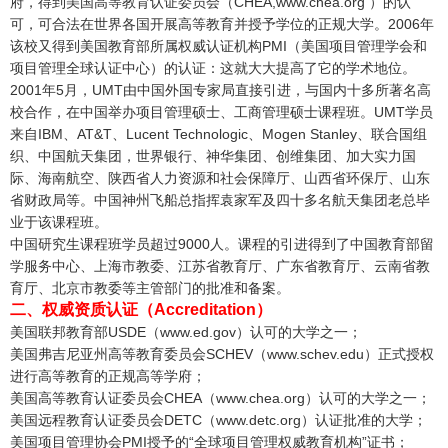
府，得到美国高等教育认证委员会（CHEA,www.chea.org ）的认
可，可合法在世界各国开展高等教育并授予学位的正规大学。2006年
该校又得到美国教育部所属权威认证机构PMI（美国项目管理学会和
项目管理全球认证中心）的认证：这就大大提高了它的学术地位。
2001年5月，UMT由中国外国专家局直接引进，与国内十多所著名高
校合作，在中国举办项目管理硕士、工商管理硕士课程班。UMT学员
来自IBM、AT&T、Lucent Technologic、Mogen Stanley、联合国组
织、中国航天集团，世界银行、神华集团、创维集团、加大实力国
际、海南航空、陕西省人力资源和社会保障厅、山西省环保厅、山东
省财政局等。中国神州飞船总指挥袁家军及四十多名航天集团老总毕
业于该课程班。
中国研究生课程班学员超过9000人。课程的引进得到了中国教育部留
学服务中心、上海市教委、江苏省教育厅、广东省教育厅、云南省教
育厅、北京市教委等主管部门的批准和备案。
二、权威资质认证（Accreditation）
美国联邦教育部USDE（www.ed.gov）认可的大学之一；
美国弗吉尼亚州高等教育委员会SCHEV（www.schev.edu）正式授权
进行高等教育的正规高等学府；
美国高等教育认证委员会CHEA（www.chea.org）认可的大学之一；
美国远程教育认证委员会DETC（www.detc.org）认证批准的大学；
美国项目管理协会PMI授予的“全球项目管理权威教育机构”证书；