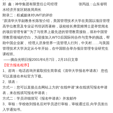
郑 鑫：神华集团有限责任公司经理 张丙战：山东省明
水经济开发区财政局局长
附录二：权威媒体对UMT的评价
“原清华大学副教务长陈智介绍，美国管理技术大学在美国以项目管理
高学位教育及专业证书培训而著称，该校校长弗雷姆博士是举世闻名
的项目管理专家”“为了与世界上最先进的管理教育接轨，填补中国管
理教育领域的空白，为迎接加入WTO后国际间合作与竞争的挑战，帮
助中国企业家 、经理人济身世界一流管理人行列，中关村……与美国
管理技术大学决定从今年开始，在中国联合举办项目管理专业研究生
课程班。
——摘自光明日报2001年6月7日，2月15日文章
【官方报名程序】
1、咨询：电话咨询并索取招生简章或《清华大学报名申请表》 您也
可以直接在本站官方下载。
2、填表：
方式一：您可以直接点击网站上方的“在线申请”来在线填写报名申请
表，来在线填写报名申请表；
方式二：学员详细填写《报名申请表》并发邮件
3、审核：学校收到报名后对学员进行审核，审核通过后,向学员发出
入学通知书。