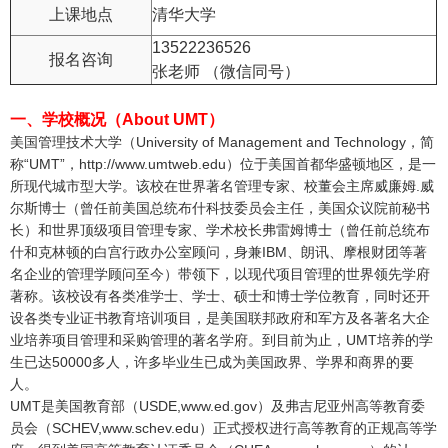
上课地点
清华大学
13522236526
报名咨询
张老师 （微信同号）
一、学校概况（About UMT）
美国管理技术大学（University of Management and Technology，简
称“UMT”，http://www.umtweb.edu）位于美国首都华盛顿地区，是一
所现代城市型大学。该校在世界著名管理专家、校董会主席威廉姆.威
尔斯博士（曾任前美国总统布什科技委员会主任，美国众议院前秘书
长）和世界顶级项目管理专家、学术校长弗雷姆博士（曾任前总统布
什和克林顿的白宫行政办公室顾问，身兼IBM、朗讯、摩根财团等著
名企业的管理学顾问至今）带领下，以现代项目管理的世界领先学府
著称。该校设有各类准学士、学士、硕士和博士学位教育，同时还开
设各类专业证书教育培训项目，是美国联邦政府和军方及各著名大企
业培养项目管理和采购管理的著名学府。到目前为止，UMT培养的学
生已达50000多人，许多毕业生已成为美国政界、学界和商界的要
人。
UMT是美国教育部（USDE,www.ed.gov）及弗吉尼亚州高等教育委
员会（SCHEV,www.schev.edu）正式授权进行高等教育的正规高等学