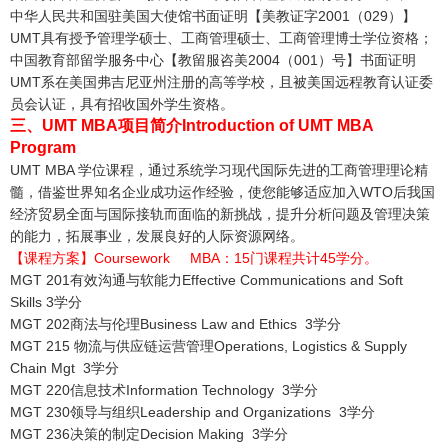
中华人民共和国驻美国大使馆书面证明【美教证字2001（029）】
UMT具有授予管理学硕士、工商管理硕士、工商管理博士学位资格；
中国教育部留学服务中心【教留服咨美2004（001）号】书面证明
UMT系在美国弗吉尼亚州注册的高等学校，且被美国远程教育认证委
员会认证，具有招收国外学生资格。
三、UMT MBA项目简介Introduction of UMT MBA
Program
UMT MBA 学位课程，通过系统学习现代国际先进的工商管理理论精
髓，借鉴世界知名企业成功运作经验，使您能够适应加入WTO后我国
经济贸易全面与国际接轨而面临的新挑战，提升分析问题及管理决策
的能力，拓展事业，发展良好的人际资源网络。
【课程方案】Coursework MBA：15门课程共计45学分。
MGT 201有效沟通与软能力Effective Communications and Soft
Skills 3学分
MGT 202商法与伦理Business Law and Ethics 3学分
MGT 215 物流与供应链运营管理Operations, Logistics & Supply
Chain Mgt 3学分
MGT 220信息技术Information Technology 3学分
MGT 230领导与组织Leadership and Organizations 3学分
MGT 236决策的制定Decision Making 3学分