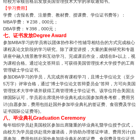
经校方审核合格后发放美国管理技术大学的录取通知书。
【学习费用】
学费（含报名费、注册费、教材费、授课费、学位证书费等）：
MBA学费：￥238，000元；
DBA学费：￥398，000元；
七、证书发放Degree Award
参加MBA学习的学员将以团体协作和个性辅导相结合的方式完成核心
课程及论文阶段的学习研究。除了课堂讲授，大量的案例研究和专题
讲座中融入情景教学和互动学习。完成课后作业，成绩在B+以上，视
为课程合格。通过论文答辩后，可获得美国管理技术大学授予的工商
管理硕士学位证书。
参加DBA学习的学员，凡完成所有课程学习，且博士学位论文（至少
5万字）评审合格，通过“博士学位论文答辩委员会”答辩，方可向美国
管理技术大学申请并获得工商管理博士学位证书。该学位符合美国法
律国际认可，学员若出席境外毕业典礼或出国参加商务考察，费用另
计(自愿参加，费用包括赴国外参加毕业典礼的签证费、食宿费及学位
证书国际公证费等)。
八、毕业典礼Graduation Ceremony
每年组织学员赴美国校区参加出席隆重的毕业典礼暨学位授予仪式，
由校方为学员提供赴境外邀请函，并协助办理签证申请。费用另计(自
愿参加，费用包括赴国外参加毕业典礼的签证费、食宿费及学位证书