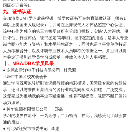
国际公证费等)。
九、证书认证
参加清华UMT学习后获得硕、博学位证书可在教育部做认证（须有1
年以上美国出入境记录），并可在上海现代人才评估鉴定中心认证，
该中心作为独立的第三方接受政府主管部门授权，实施“人才评估、项
目评估、行业评估、证书鉴定”等职能。证书鉴定的用途，是本人专业
岗位职业能力（资格）和水平的凭证之一，同时也是企事业单位持证
人员考核晋升，以及评聘专业技术人员职称的依据之一。并且可以将
本鉴定证书和该学员学习成绩单一并放入本人的人事档案。
十、MBA/DBA学员风采
● 东莞市雷洋电子科技有限公司 杜元源
UMT中国区校友会会长
通过学习既可以聆听到资深级教授的精彩授课，国际级专家的智慧传
承，还可以与来自五湖四海的各行业精英同学深入切磋，广泛交流，
这无疑成为推动我的事业不断发展，修养不断提高，视野不断开阔的
动力源泉。
● 神华集团有限责任公司 郑鑫
学习的境界在两种：一为渐修，二为顿悟。在此，我感受到了融会贯
通的启迪。
● 河北省迁安市市委书记 李忠