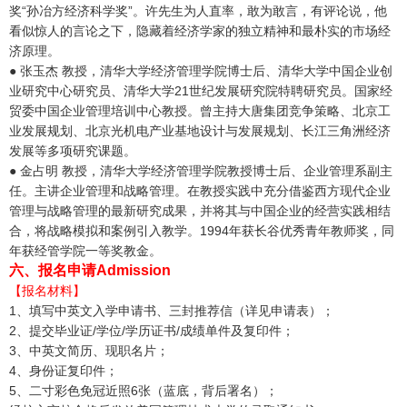
奖“孙冶方经济科学奖”。许先生为人直率，敢为敢言，有评论说，他
看似惊人的言论之下，隐藏着经济学家的独立精神和最朴实的市场经
济原理。
● 张玉杰 教授，清华大学经济管理学院博士后、清华大学中国企业创
业研究中心研究员、清华大学21世纪发展研究院特聘研究员。国家经
贸委中国企业管理培训中心教授。曾主持大唐集团竞争策略、北京工
业发展规划、北京光机电产业基地设计与发展规划、长江三角洲经济
发展等多项研究课题。
● 金占明 教授，清华大学经济管理学院教授博士后、企业管理系副主
任。主讲企业管理和战略管理。在教授实践中充分借鉴西方现代企业
管理与战略管理的最新研究成果，并将其与中国企业的经营实践相结
合，将战略模拟和案例引入教学。1994年获长谷优秀青年教师奖，同
年获经管学院一等奖教金。
六、报名申请Admission
【报名材料】
1、填写中英文入学申请书、三封推荐信（详见申请表）；
2、提交毕业证/学位/学历证书/成绩单件及复印件；
3、中英文简历、现职名片；
4、身份证复印件；
5、二寸彩色免冠近照6张（蓝底，背后署名）；