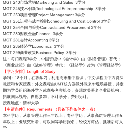
MGT 240市场营销Marketing and Sales 3学分
MGT 245技术创新Technological Entrepreneurship 3学分
MGT 250项目管理Project Management 3学分
MGT 251进程与成本控制Scheduling and Cost Control 3学分
MGT 254合同与采办Contracts and Procurement 3学分
MGT 280财政金融Finance 3学分
MGT 281会计Accounting 3学分
MGT 285经济学Economics 3学分
MGT 299商业政策Business Policy 3学分
注：每门课程3学分，中国班级中《会计学》由《财务管理》替代；
《商业政策》由《战略管理》替代；《经济学》改为《管理经济学》
【学习安排】Length of Study
学制：18个月，在职学习，利用周末集中授课，中文课程由中方资深
教授和专家授课；外文课程由UMT校方选派外教来华现场讲授，并定
期为学员组织海外学习或商务考察机会，参观欧美著名企业级机构，
拓展国际视野。自愿参加，不计学分，费用另计。
授课地点：清华大学
【申请条件】Requirements （具备下列条件之一者）
本科学历，从事管理工作三年以上；专科学历，从事高层管理工作五
年以上；业绩突出者，可以同等学历报名，经校方评估，批准后可入
学。