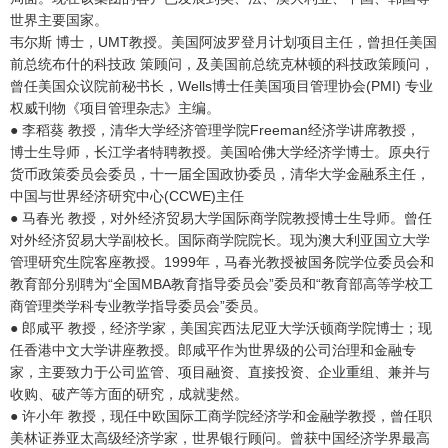
世界主要国家。
韦尔斯 博士，UMT教授。美国阿波罗登月计划项目主任，曾担任美国
前总统布什的科技政 策顾问，及美国前总统克林顿的科技政策顾问，
曾任美国众议院前秘书长，Wells博士任美国项目管理协会(PMI) 专业
权威刊物《项目管理杂志》主编。
● 李稻葵 教授，清华大学经济管理学院Freeman经济学讲席教授，
博士生导师，长江学者特聘教授。美国哈佛大学经济学博士。原央行
货币政策委员会委员，十一届全国政协委员，清华大学金融系主任，
中国与世界经济研究中心(CCWE)主任
● 马春光 教授，对外经济贸易大学国际商学院教授博士生导师。曾任
对外经济贸易大学副校长。国际商学院院长。现为澳大利亚国立大学
管理研究生院客座教授。1999年，马春光教授被国务院学位委员会和
教育部分别聘为“全国MBA教育指导委员会”委员和“教育部高等学校工
商管理类学科专业教学指导委员会”委员。
● 郎咸平 教授，经济学家，美国宾西法尼亚大学沃顿商学院博士；现
任香港中文大学讲座教授。郎咸平作为世界级的公司治理和金融专
家，主要致力于公司监管、项目融资、直接投资、企业重组、兼并与
收购、破产等方面的研究，成就斐然。
● 许小年 教授，现任中欧国际工商学院经济学和金融学教授，曾任职
美林证券亚太高级经济学家，世界银行顾问。曾获中国经济学界最高